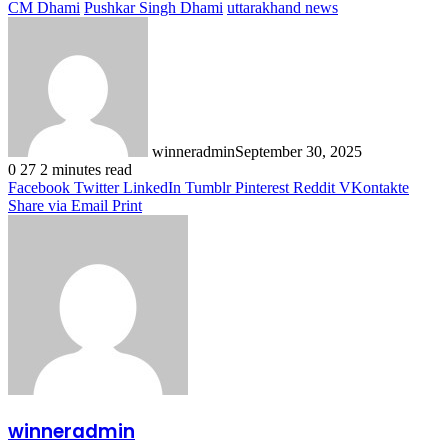
CM Dhami
Pushkar Singh Dhami
uttarakhand news
winneradmin
September 30, 2025
0
27
2 minutes read
Facebook
Twitter
LinkedIn
Tumblr
Pinterest
Reddit
VKontakte
Share via Email
Print
winneradmin