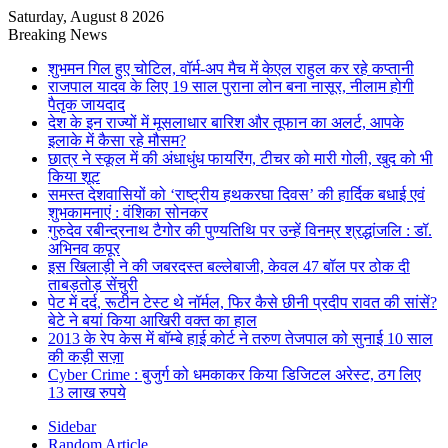
Saturday, August 8 2026
Breaking News
शुभमन गिल हुए चोटिल, वॉर्म-अप मैच में केएल राहुल कर रहे कप्तानी
राजपाल यादव के लिए 19 साल पुराना लोन बना नासूर, नीलाम होगी
पैतृक जायदाद
देश के इन राज्यों में मूसलाधार बारिश और तूफान का अलर्ट, आपके
इलाके में कैसा रहे मौसम?
छात्र ने स्कूल में की अंधाधुंध फायरिंग, टीचर को मारी गोली, खुद को भी
किया शूट
समस्त देशवासियों को ‘राष्ट्रीय हथकरघा दिवस’ की हार्दिक बधाई एवं
शुभकामनाएं : वंशिका सोनकर
गुरुदेव रबीन्द्रनाथ टैगोर की पुण्यतिथि पर उन्हें विनम्र श्रद्धांजलि : डॉ.
अभिनव कपूर
इस खिलाड़ी ने की जबरदस्त बल्लेबाजी, केवल 47 बॉल पर ठोक दी
ताबड़तोड़ सेंचुरी
पेट में दर्द, रूटीन टेस्ट थे नॉर्मल, फिर कैसे छीनी प्रदीप रावत की सांसें?
बेटे ने बयां किया आखिरी वक्त का हाल
2013 के रेप केस में बॉम्बे हाई कोर्ट ने तरुण तेजपाल को सुनाई 10 साल
की कड़ी सज़ा
Cyber Crime : बुजुर्ग को धमकाकर किया डिजिटल अरेस्ट, ठग लिए
13 लाख रुपये
Sidebar
Random Article