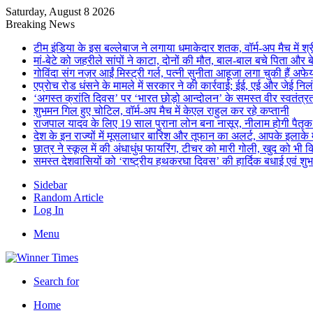
Saturday, August 8 2026
Breaking News
टीम इंडिया के इस बल्लेबाज ने लगाया धमाकेदार शतक, वॉर्म-अप मैच में श्र
मां-बेटे को जहरीले सांपों ने काटा, दोनों की मौत, बाल-बाल बचे पिता और ब
गोविंदा संग नज़र आईं मिस्ट्री गर्ल, पत्नी सुनीता आहूजा लगा चुकी हैं अफ
एप्राेच रोड धंसने के मामले में सरकार ने की कार्रवाई; ईई, एई और जेई निल
‘अगस्त क्रांति दिवस’ पर ‘भारत छोड़ो आन्दोलन’ के समस्त वीर स्वतंत्र
शुभमन गिल हुए चोटिल, वॉर्म-अप मैच में केएल राहुल कर रहे कप्तानी
राजपाल यादव के लिए 19 साल पुराना लोन बना नासूर, नीलाम होगी पैतृ
देश के इन राज्यों में मूसलाधार बारिश और तूफान का अलर्ट, आपके इलाके म
छात्र ने स्कूल में की अंधाधुंध फायरिंग, टीचर को मारी गोली, खुद को भी 
समस्त देशवासियों को ‘राष्ट्रीय हथकरघा दिवस’ की हार्दिक बधाई एवं श
Sidebar
Random Article
Log In
Menu
Search for
Home