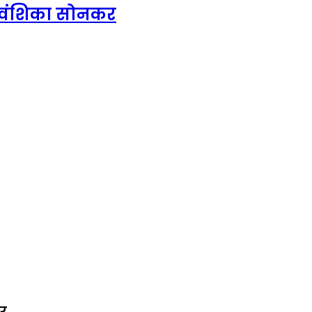
 : वंशिका सोनकर
कर