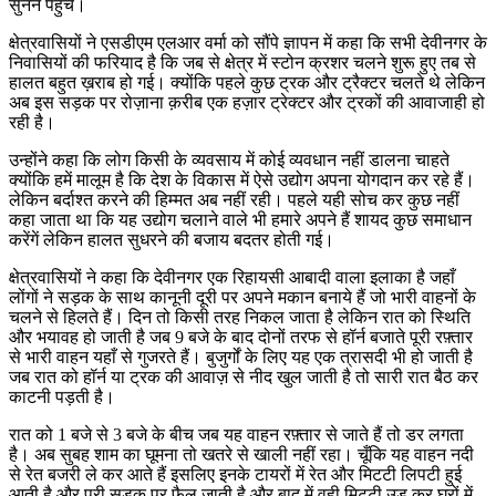
सुनने पहुंचे।
क्षेत्रवासियों ने एसडीएम एलआर वर्मा को सौंपे ज्ञापन में कहा कि सभी देवीनगर के
निवासियों की फरियाद है कि जब से क्षेत्र में स्टोन क्रशर चलने शुरू हुए तब से
हालत बहुत ख़राब हो गई। क्योंकि पहले कुछ ट्रक और ट्रैक्टर चलते थे लेकिन
अब इस सड़क पर रोज़ाना क़रीब एक हज़ार ट्रेक्टर और ट्रकों की आवाजाही हो
रही है।
उन्होंने कहा कि लोग किसी के व्यवसाय में कोई व्यवधान नहीं डालना चाहते
क्योंकि हमें मालूम है कि देश के विकास में ऐसे उद्योग अपना योगदान कर रहे हैं।
लेकिन बर्दाश्त करने की हिम्मत अब नहीं रही। पहले यही सोच कर कुछ नहीं
कहा जाता था कि यह उद्योग चलाने वाले भी हमारे अपने हैं शायद कुछ समाधान
करेंगें लेकिन हालत सुधरने की बजाय बदतर होती गई।
क्षेत्रवासियों ने कहा कि देवीनगर एक रिहायसी आबादी वाला इलाका है जहाँ
लोंगों ने सड़क के साथ कानूनी दूरी पर अपने मकान बनाये हैं जो भारी वाहनों के
चलने से हिलते हैं। दिन तो किसी तरह निकल जाता है लेकिन रात को स्थिति
और भयावह हो जाती है जब 9 बजे के बाद दोनों तरफ से हॉर्न बजाते पूरी रफ़्तार
से भारी वाहन यहाँ से गुजरते हैं। बुजुर्गों के लिए यह एक त्रासदी भी हो जाती है
जब रात को हॉर्न या ट्रक की आवाज़ से नीद खुल जाती है तो सारी रात बैठ कर
काटनी पड़ती है।
रात को 1 बजे से 3 बजे के बीच जब यह वाहन रफ़्तार से जाते हैं तो डर लगता
है। अब सुबह शाम का घूमना तो खतरे से खाली नहीं रहा। चूँकि यह वाहन नदी
से रेत बजरी ले कर आते हैं इसलिए इनके टायरों में रेत और मिटटी लिपटी हुई
आती है और पूरी सड़क पर फ़ैल जाती है और बाद में वही मिट्टी उड़ कर घरों में