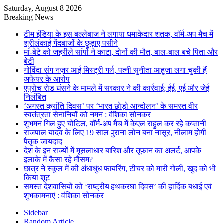
Saturday, August 8 2026
Breaking News
टीम इंडिया के इस बल्लेबाज ने लगाया धमाकेदार शतक, वॉर्म-अप मैच में
श्रीलंकाई गेंदबाजों के छुड़ाए पसीने
मां-बेटे को जहरीले सांपों ने काटा, दोनों की मौत, बाल-बाल बचे पिता और
बेटी
गोविंदा संग नज़र आईं मिस्ट्री गर्ल, पत्नी सुनीता आहूजा लगा चुकी हैं
अफेयर के आरोप
एप्राेच रोड धंसने के मामले में सरकार ने की कार्रवाई; ईई, एई और जेई
निलंबित
‘अगस्त क्रांति दिवस’ पर ‘भारत छोड़ो आन्दोलन’ के समस्त वीर
स्वतंत्रता सेनानियों को नमन : वंशिका सोनकर
शुभमन गिल हुए चोटिल, वॉर्म-अप मैच में केएल राहुल कर रहे कप्तानी
राजपाल यादव के लिए 19 साल पुराना लोन बना नासूर, नीलाम होगी
पैतृक जायदाद
देश के इन राज्यों में मूसलाधार बारिश और तूफान का अलर्ट, आपके
इलाके में कैसा रहे मौसम?
छात्र ने स्कूल में की अंधाधुंध फायरिंग, टीचर को मारी गोली, खुद को भी
किया शूट
समस्त देशवासियों को ‘राष्ट्रीय हथकरघा दिवस’ की हार्दिक बधाई एवं
शुभकामनाएं : वंशिका सोनकर
Sidebar
Random Article