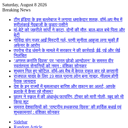
Saturday, August 8 2026
Breaking News
टीम इंडिया के इस बल्लेबाज ने लगाया धमाकेदार शतक, वॉर्म-अप मैच में
श्रीलंकाई गेंदबाजों के छुड़ाए पसीने
मां-बेटे को जहरीले सांपों ने काटा, दोनों की मौत, बाल-बाल बचे पिता और
बेटी
गोविंदा संग नज़र आईं मिस्ट्री गर्ल, पत्नी सुनीता आहूजा लगा चुकी हैं
अफेयर के आरोप
एप्राेच रोड धंसने के मामले में सरकार ने की कार्रवाई; ईई, एई और जेई
निलंबित
‘अगस्त क्रांति दिवस’ पर ‘भारत छोड़ो आन्दोलन’ के समस्त वीर
स्वतंत्रता सेनानियों को नमन : वंशिका सोनकर
शुभमन गिल हुए चोटिल, वॉर्म-अप मैच में केएल राहुल कर रहे कप्तानी
राजपाल यादव के लिए 19 साल पुराना लोन बना नासूर, नीलाम होगी
पैतृक जायदाद
देश के इन राज्यों में मूसलाधार बारिश और तूफान का अलर्ट, आपके
इलाके में कैसा रहे मौसम?
छात्र ने स्कूल में की अंधाधुंध फायरिंग, टीचर को मारी गोली, खुद को भी
किया शूट
समस्त देशवासियों को ‘राष्ट्रीय हथकरघा दिवस’ की हार्दिक बधाई एवं
शुभकामनाएं : वंशिका सोनकर
Sidebar
Random Article