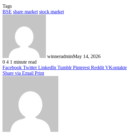
Tags
BSE
share market
stock market
winneradmin
May 14, 2026
0
4
1 minute read
Facebook
Twitter
LinkedIn
Tumblr
Pinterest
Reddit
VKontakte
Share via Email
Print