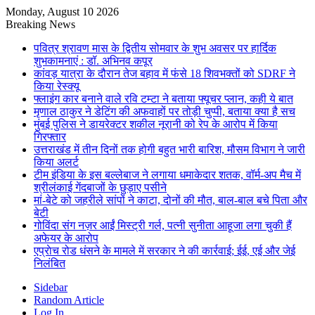
Monday, August 10 2026
Breaking News
पवित्र श्रावण मास के द्वितीय सोमवार के शुभ अवसर पर हार्दिक
शुभकामनाएं : डॉ. अभिनव कपूर
कांवड़ यात्रा के दौरान तेज बहाव में फंसे 18 शिवभक्तों को SDRF ने
किया रेस्क्यू
फ्लाइंग कार बनाने वाले रवि टम्टा ने बताया फ्यूचर प्लान, कही ये बात
मृणाल ठाकुर ने डेटिंग की अफवाहों पर तोड़ी चुप्पी, बताया क्या है सच
मुंबई पुलिस ने डायरेक्टर शकील नूरानी को रेप के आरोप में किया
गिरफ्तार
उत्तराखंड में तीन दिनों तक होगी बहुत भारी बारिश, मौसम विभाग ने जारी
किया अलर्ट
टीम इंडिया के इस बल्लेबाज ने लगाया धमाकेदार शतक, वॉर्म-अप मैच में
श्रीलंकाई गेंदबाजों के छुड़ाए पसीने
मां-बेटे को जहरीले सांपों ने काटा, दोनों की मौत, बाल-बाल बचे पिता और
बेटी
गोविंदा संग नज़र आईं मिस्ट्री गर्ल, पत्नी सुनीता आहूजा लगा चुकी हैं
अफेयर के आरोप
एप्राेच रोड धंसने के मामले में सरकार ने की कार्रवाई; ईई, एई और जेई
निलंबित
Sidebar
Random Article
Log In