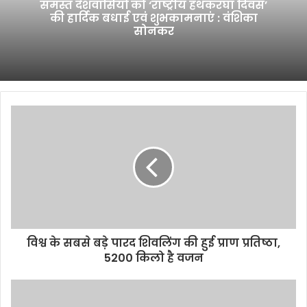
समस्त देशवासियों को ‘राष्ट्रीय हथकरघा दिवस’
k
की हार्दिक बधाई एवं शुभकामनाएं : वंशिका
सोनकर
विश्व के सबसे बड़े पारद शिवलिंग की हुई प्राण प्रतिष्ठा,
5200 किलो है वजन